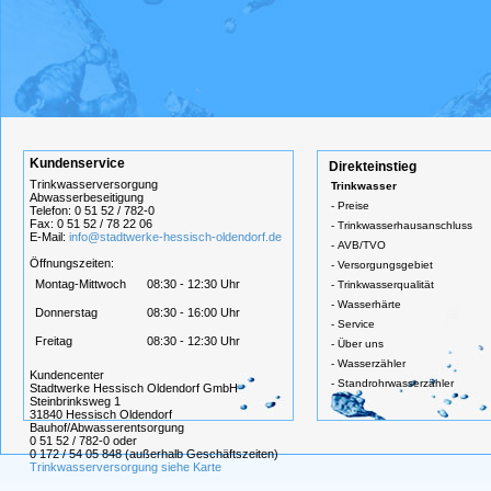
Kundenservice
Direkteinstieg
Trinkwasserversorgung
Trinkwasser
Abwasserbeseitigung
-
Preise
Telefon: 0 51 52 / 782-0
Fax: 0 51 52 / 78 22 06
-
Trinkwasserhausanschluss
E-Mail:
info@stadtwerke-hessisch-oldendorf.de
-
AVB/TVO
Öffnungszeiten:
-
Versorgungsgebiet
Montag-Mittwoch
08:30 - 12:30 Uhr
-
Trinkwasserqualität
-
Wasserhärte
Donnerstag
08:30 - 16:00 Uhr
-
Service
Freitag
08:30 - 12:30 Uhr
-
Über uns
-
Wasserzähler
Kundencenter
-
Standrohrwasserzähler
Stadtwerke Hessisch Oldendorf GmbH
Steinbrinksweg 1
31840 Hessisch Oldendorf
Bauhof/Abwasserentsorgung
0 51 52 / 782-0 oder
0 172 / 54 05 848 (außerhalb Geschäftszeiten)
Trinkwasserversorgung siehe Karte