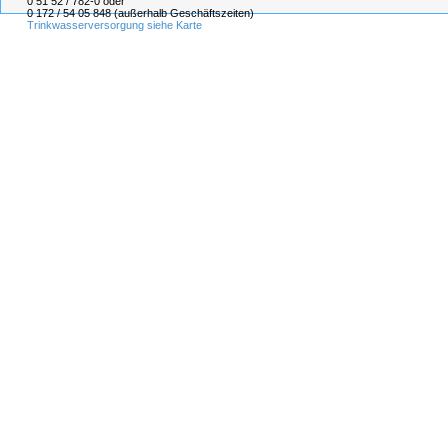
0 51 52 / 782-0 oder
0 172 / 54 05 848 (außerhalb Geschäftszeiten)
Trinkwasserversorgung siehe Karte