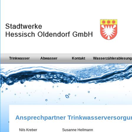
Trinkwasser
Abwasser
Kontakt
Wasserzählerablesung
Ansprechpartner Trinkwasserversorgu
Nils Kreber
Susanne Hellmann