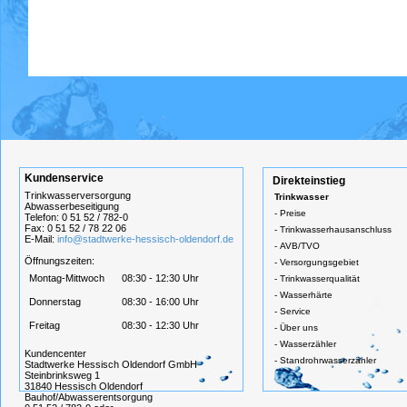
Kundenservice
Direkteinstieg
Trinkwasserversorgung
Trinkwasser
Abwasserbeseitigung
-
Preise
Telefon: 0 51 52 / 782-0
Fax: 0 51 52 / 78 22 06
-
Trinkwasserhausanschluss
E-Mail:
info@stadtwerke-hessisch-oldendorf.de
-
AVB/TVO
Öffnungszeiten:
-
Versorgungsgebiet
Montag-Mittwoch
08:30 - 12:30 Uhr
-
Trinkwasserqualität
-
Wasserhärte
Donnerstag
08:30 - 16:00 Uhr
-
Service
Freitag
08:30 - 12:30 Uhr
-
Über uns
-
Wasserzähler
Kundencenter
-
Standrohrwasserzähler
Stadtwerke Hessisch Oldendorf GmbH
Steinbrinksweg 1
31840 Hessisch Oldendorf
Bauhof/Abwasserentsorgung