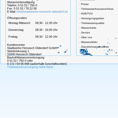
Abwasserbeseitigung
-
Preise
Telefon: 0 51 52 / 782-0
Fax: 0 51 52 / 78 22 06
-
Trinkwasserhausanschluss
E-Mail:
info@stadtwerke-hessisch-oldendorf.de
-
AVB/TVO
Öffnungszeiten:
-
Versorgungsgebiet
Montag-Mittwoch
08:30 - 12:30 Uhr
-
Trinkwasserqualität
-
Wasserhärte
Donnerstag
08:30 - 16:00 Uhr
-
Service
Freitag
08:30 - 12:30 Uhr
-
Über uns
-
Wasserzähler
Kundencenter
-
Standrohrwasserzähler
Stadtwerke Hessisch Oldendorf GmbH
Steinbrinksweg 1
31840 Hessisch Oldendorf
Bauhof/Abwasserentsorgung
0 51 52 / 782-0 oder
0 172 / 54 05 848 (außerhalb Geschäftszeiten)
Trinkwasserversorgung siehe Karte