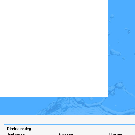
Direkteinstieg
Trinkwasser
Abwasser
Über uns