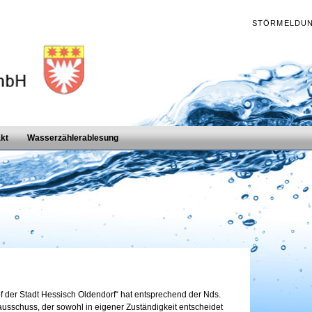
STÖRMELDU
kt
Wasserzählerablesung
 der Stadt Hessisch Oldendorf“ hat entsprechend der Nds.
usschuss, der sowohl in eigener Zuständigkeit entscheidet