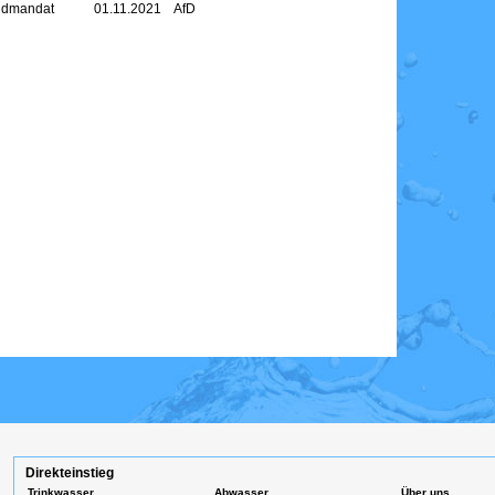
undmandat
01.11.2021
AfD
Direkteinstieg
Trinkwasser
Abwasser
Über uns