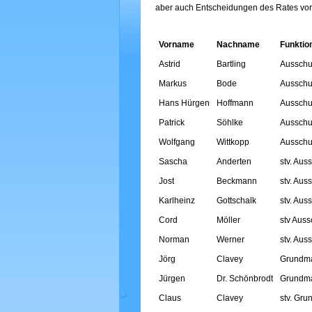
aber auch Entscheidungen des Rates vorbe
Vorname
Nachname
Funktio
Astrid
Bartling
Ausschu
Markus
Bode
Ausschu
Hans Hürgen
Hoffmann
Ausschu
Patrick
Söhlke
Ausschu
Wolfgang
Wittkopp
Ausschu
Sascha
Anderten
stv. Aus
Jost
Beckmann
stv. Aus
Karlheinz
Gottschalk
stv. Aus
Cord
Möller
stv Auss
Norman
Werner
stv. Aus
Jörg
Clavey
Grundm
Jürgen
Dr. Schönbrodt
Grundm
Claus
Clavey
stv. Gr