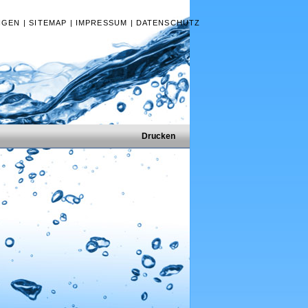
NGEN
|
SITEMAP
|
IMPRESSUM
|
DATENSCHUTZ
Drucken