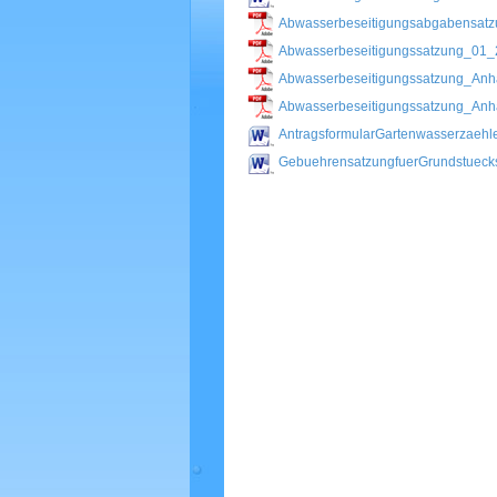
Abwasserbeseitigungsabgabensatz
Abwasserbeseitigungssatzung_01
Abwasserbeseitigungssatzung_An
Abwasserbeseitigungssatzung_An
AntragsformularGartenwasserzaehl
GebuehrensatzungfuerGrundstuec