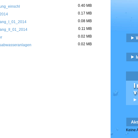
0.40 MB
ung_einschl
0.17 MB
_2014
0.08 MB
hang_I_01_2014
0.11 MB
hang_II_01_2014
0.02 MB
er
0.02 MB
ksabwasseranlagen
Akt
Keine A