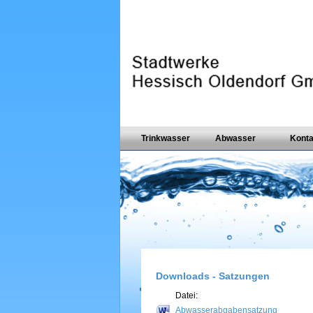
Trinkwasser
Abwasser
Konta
Downloads - Satzungen
Datei:
Abwasserabgabensatzung