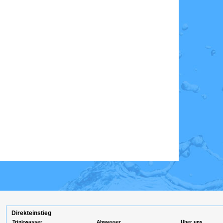
Direkteinstieg
Trinkwasser
Abwasser
Über uns