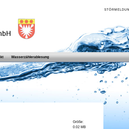
STÖRMELDU
kt
Wasserzählerablesung
Größe:
0.02 MB